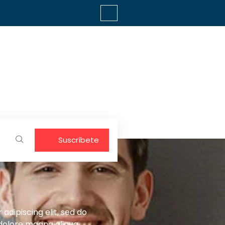
Suscríbete
adipiscing elit, sed do
dolore magna aliqua.