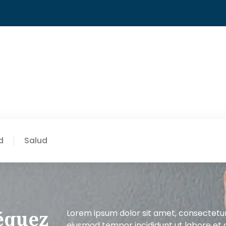
d
Salud
équez
Lorem ipsum dolor sit amet, consectetur 
eiusmod tempor incididunt ut labore et 