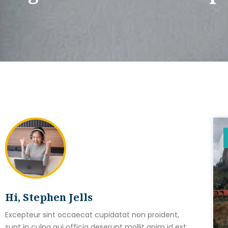
Hi, Stephen Jells
Excepteur sint occaecat cupidatat non proident,
sunt in culpa qui officia deserunt mollit anim id est