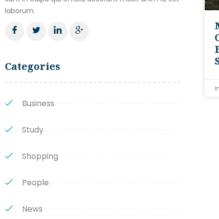
laborum.
Categories
i
Business
Study
Shopping
People
News