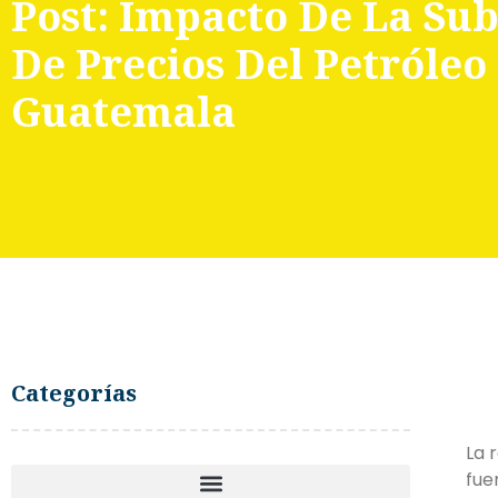
Post: Impacto De La Su
De Precios Del Petróleo
Guatemala
Categorías
La 
fue