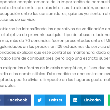
depender completamente de la importación de combusti
acto directo en los precios internos. La situación, aunque
ocupación entre los consumidores, quienes ya sienten el 
aciones de servicio.
Gobierno ha intensificado los operativos de verificación e
 el objetivo de prevenir cualquier tipo de abuso relacionad
orme, más de 70 denuncias fueron presentadas ante el Min
egularidades en los precios en 109 estaciones de servicio u
oridades explican que este control se mantendrá, dado
cado libre de combustibles, pero bajo una estricta superv
a mitigar los efectos de la crisis energética, el Ejecutiv
sidio a los combustibles. Esta medida se encuentra en eva
ptada, podría aliviar el impacto en los hogares guatema
nerables.
Facebook
Twitter
LinkedIn