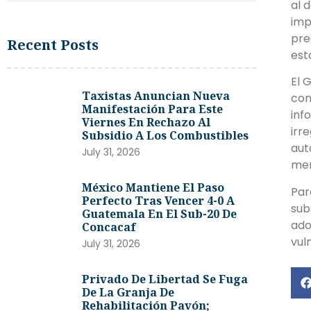
al 
imp
pre
Recent Posts
est
El 
Taxistas Anuncian Nueva
con
Manifestación Para Este
inf
Viernes En Rechazo Al
irr
Subsidio A Los Combustibles
aut
July 31, 2026
mer
México Mantiene El Paso
Par
Perfecto Tras Vencer 4-0 A
sub
Guatemala En El Sub-20 De
ado
Concacaf
vul
July 31, 2026
Privado De Libertad Se Fuga
De La Granja De
Rehabilitación Pavón;