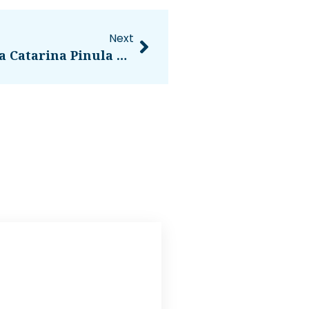
Next
Pelea Entre Conductores En Santa Catarina Pinula Sorprende A Transeúntes